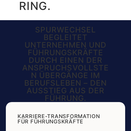
RING.
SPURWECHSEL
BEGLEITET
UNTERNEHMEN UND
FÜHRUNGSKRÄFTE
DURCH EINEN DER
ANSPRUCHSVOLLSTE
N ÜBERGÄNGE IM
BERUFSLEBEN – DEN
AUSSTIEG AUS DER
FÜHRUNG.
KARRIERE-TRANSFORMATION
FÜR FÜHRUNGSKRÄFTE