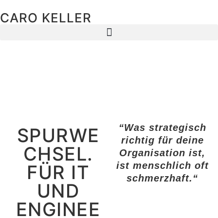
CARO KELLER
“Was strategisch
SPURWE
richtig für deine
CHSEL.
Organisation ist,
ist menschlich oft
FÜR IT
schmerzhaft.“
UND
ENGINEE