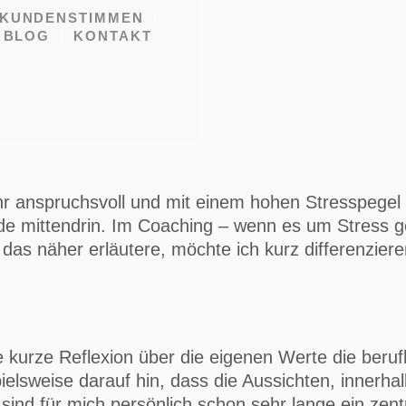
KUNDENSTIMMEN
BLOG
KONTAKT
r anspruchsvoll und mit einem hohen Stresspegel v
ade mittendrin. Im Coaching – wenn es um Stress ge
 das näher erläutere, möchte ich kurz differenzier
kurze Reflexion über die eigenen Werte die beruf
ielsweise darauf hin, dass die Aussichten, innerh
 sind für mich persönlich schon sehr lange ein ze