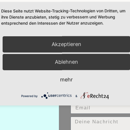
Diese Seite nutzt Website-Tracking-Technologien von Dritten, um
ihre Dienste anzubieten, stetig zu verbessern und Werbung
entsprechend den Interessen der Nutzer anzuzeigen.
lich macht!… toll dass dieses Thema Einzug in die 
nes Berufsschulzentrums war ein Nachmittag für di
t nur Lehrkräfte, sondern Schulleitung, administr
Akzeptieren
ie Mitarbeitenden konnten jeweils 2 aus […]
Ablehnen
mehr
KONTAKT
Powered by
&