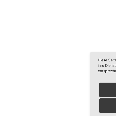
Diese Seit
ihre Diens
entsprech