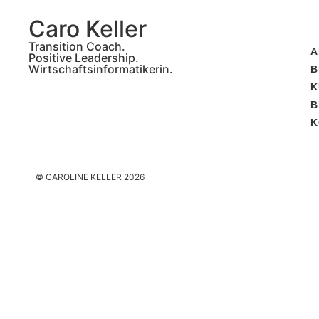
Caro Keller
Transition Coach.
A
Positive Leadership.
Wirtschaftsinformatikerin.
B
K
B
K
© CAROLINE KELLER 2026