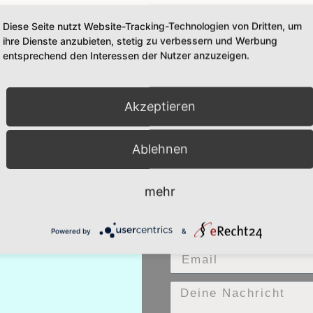
Diese Seite nutzt Website-Tracking-Technologien von Dritten, um
ihre Dienste anzubieten, stetig zu verbessern und Werbung
entsprechend den Interessen der Nutzer anzuzeigen.
lich macht!… toll dass dieses Thema Einzug in die 
nes Berufsschulzentrums war ein Nachmittag für di
t nur Lehrkräfte, sondern Schulleitung, administr
Akzeptieren
ie Mitarbeitenden konnten jeweils 2 aus […]
Ablehnen
mehr
KONTAKT
Powered by
&