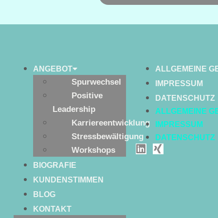
ANGEBOT
ALLGEMEINE G
Spurwechsel
IMPRESSUM
Positive
DATENSCHUTZ
Leadership
ALLGEMEINE G
Karriereentwicklung
IMPRESSUM
Stressbewältigung
DATENSCHUTZ
Workshops
BIOGRAFIE
KUNDENSTIMMEN
BLOG
KONTAKT